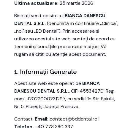
Ultima actualizare:
25 martie 2026
Bine ați venit pe site-ul
BIANCA DANESCU
DENTAL S.R.L.
(denumită în continuare „Clinica",
„noi" sau „BD Dental"). Prin accesarea și
utilizarea acestui site web, sunteți de acord cu
termenii și condițiile prezentate mai jos. Vă
rugăm să citiți cu atenție acest document.
1. Informații Generale
Acest site web este operat de
BIANCA
DANESCU DENTAL S.R.L.
, CIF: 45534270, Reg.
com.: J2022000231297, cu sediul în Str. Baiului,
Nr. 5, Ploiești, Județul Prahova.
Contact:
Email:
contact@bddental.ro |
Telefon:
+40 773 380 337