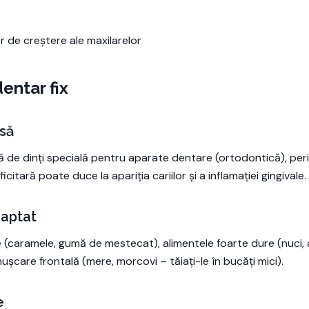
r de creștere ale maxilarelor
entar fix
asă
uță de dinți specială pentru aparate dentare (ortodontică), per
ficitară poate duce la apariția cariilor și a inflamației gingivale.
aptat
se (caramele, gumă de mestecat), alimentele foarte dure (nuci, al
șcare frontală (mere, morcovi – tăiați-le în bucăți mici).
e