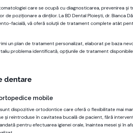
omatologiei care se ocupă cu diagnosticarea, prevenirea și tr
lor de poziționare a dinților. La BD Dental Ploiești, dr. Bianca D
nto-facială, vă oferă soluții de tratament complete atât pentr
 primi un plan de tratament personalizat, elaborat pe baza ne
taliu problema identificată, opțiunile de tratament disponibile
e dentare
 ortopedice mobile
unt dispozitive ortodontice care oferă o flexibilitate mai mare
se și reintroduse în cavitatea bucală de pacient, fără interven
andată pentru efectuarea igienei orale, înaintea mesei și în af
alizat.