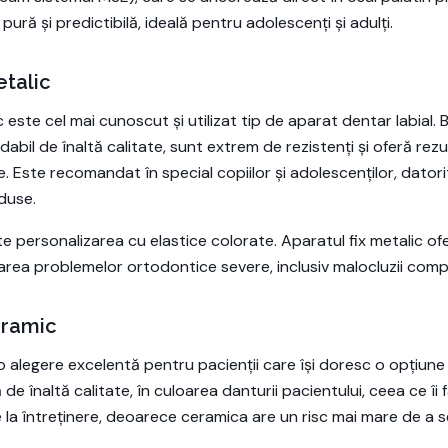
ură și predictibilă, ideală pentru adolescenți și adulți.
etalic
 este cel mai cunoscut și utilizat tip de aparat dentar labial. Br
idabil de înaltă calitate, sunt extrem de rezistenți și oferă rez
e. Este recomandat în special copiilor și adolescenților, datorit
eduse.
e personalizarea cu elastice colorate. Aparatul fix metalic of
area problemelor ortodontice severe, inclusiv malocluzii comp
eramic
o alegere excelentă pentru pacienții care își doresc o opțiune 
de înaltă calitate, în culoarea danturii pacientului, ceea ce îi fa
 la întreținere, deoarece ceramica are un risc mai mare de a s