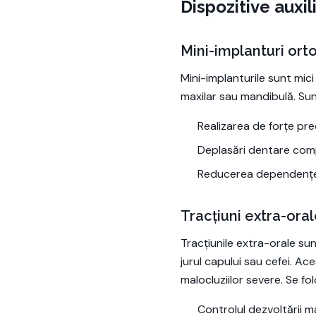
Dispozitive auxi
Mini-implanturi ort
Mini-implanturile sunt mici
maxilar sau mandibulă. Sun
Realizarea de forțe pre
Deplasări dentare comple
Reducerea dependenței
Tracțiuni extra-ora
Tracțiunile extra-orale su
jurul capului sau cefei. Ac
malocluziilor severe. Se fo
Controlul dezvoltării ma