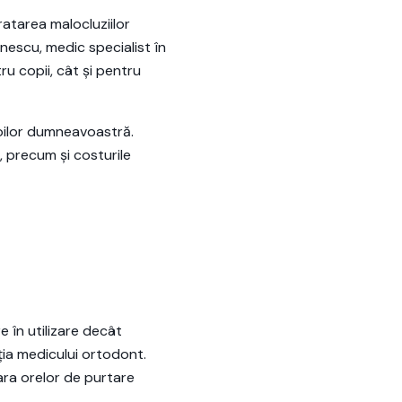
atarea malocluziilor
ănescu, medic specialist în
u copii, cât și pentru
voilor dumneavoastră.
, precum și costurile
 în utilizare decât
ția medicului ortodont.
ara orelor de purtare