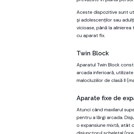
Aceste dispozitive sunt uti
și adolescenților sau adulți
vicioase, până la aliniere
cu aparat fix.
Twin Block
Aparatul Twin Block constă
arcada inferioară, utilizat
malocluziilor de clasă II (
Aparate fixe de exp
Atunci când maxilarul supe
pentru a lărgi arcada. Disj
o expansiune mixtă, atât o
disjunctorul scheletal (pr