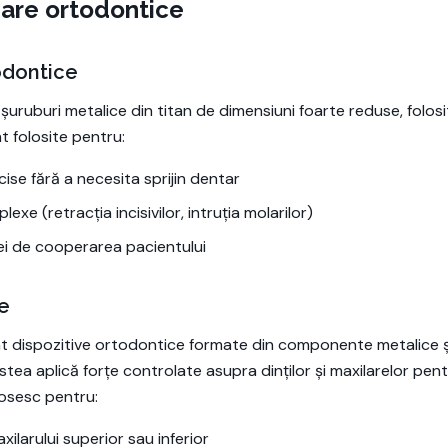
liare ortodontice
odontice
 șuruburi metalice din titan de dimensiuni foarte reduse, folosi
t folosite pentru:
cise fără a necesita sprijin dentar
xe (retracția incisivilor, intruția molarilor)
 de cooperarea pacientului
le
nt dispozitive ortodontice formate din componente metalice și 
estea aplică forțe controlate asupra dinților și maxilarelor pe
losesc pentru:
xilarului superior sau inferior