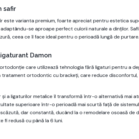
 safir
ir este varianta premium, foarte apreciat pentru estetica super
 adaptându-se aproape perfect culorii naturale a dinților. Safi
 uzură, ceea ce îl face ideal pentru o perioadă lungă de purtare
ligaturant Damon
todonție care utilizează tehnologia fără ligaturi pentru a depla
tratament ortodontic cu brackeți, care reduce disconfortul, t
 și a ligaturilor metalice îl transformă într-o alternativă mai a
ultate superioare într-o perioadă mai scurtă față de sistemul 
iv scăzută, dar constantă, ducând la o remodelare osoasă de d
 fi redusă cu până la 6 luni.