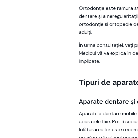
Ortodonția este ramura st
dentare și a neregularități
ortodonție și ortopedie de
adulți.
În urma consultației, veți
Medicul vă va explica în de
implicate.
Tipuri de aparat
Aparate dentare și
Aparatele dentare mobile s
aparatele fixe. Pot fi scoa
Înlăturarea lor este recom
prevăzute în planul person