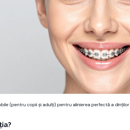
le (pentru copii și adulți) pentru alinierea perfectă a dinților î
ția?