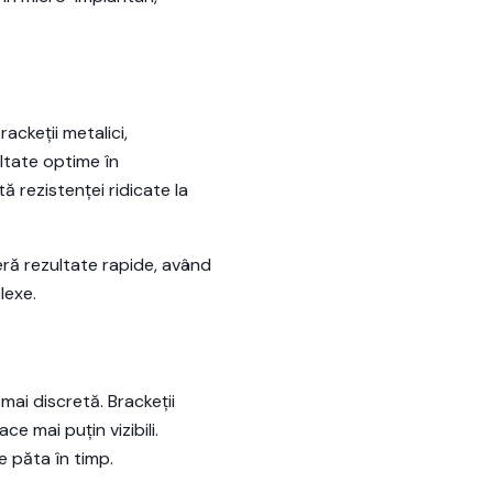
ackeții metalici,
ultate optime în
ă rezistenței ridicate la
eră rezultate rapide, având
lexe.
mai discretă. Brackeții
ce mai puțin vizibili.
e păta în timp.