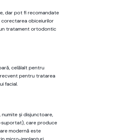
tare, dar pot fi recomandate
și corectarea obiceiurilor
ă un tratament ortodontic
ară, celălalt pentru
 frecvent pentru tratarea
i facial.
 numite și disjunctoare,
to-suportat), care produce
ordare modernă este
in micro-implanturi,