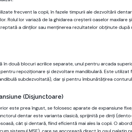
lizate frecvent la copii, în fazele timpurii ale dezvoltării den
lor. Rolul lor variază de la ghidarea creșterii oaselor maxilare 
a treptată a dinților sau menținerea rezultatelor obținute dup
 în două blocuri acrilice separate, unul pentru arcada superio
e pentru repoziționare și dezvoltare mandibulară. Este utilizat
mandibulă subdezvoltată), dar și pentru îmbunătățirea conturulu
ansiune (Disjunctoare)
rior este prea îngust, se folosesc aparate de expansiune fixe,
unctorul dentar este varianta clasică, sprijinită pe dinți (den
soasă, cât și dentară, fiind eficientă mai ales la copii. O ab
ecum sistemul MSE), care se ancorează direct în osul palatin pr