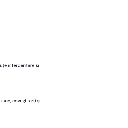
iuțe interdentare și
une, covrigi tari) și