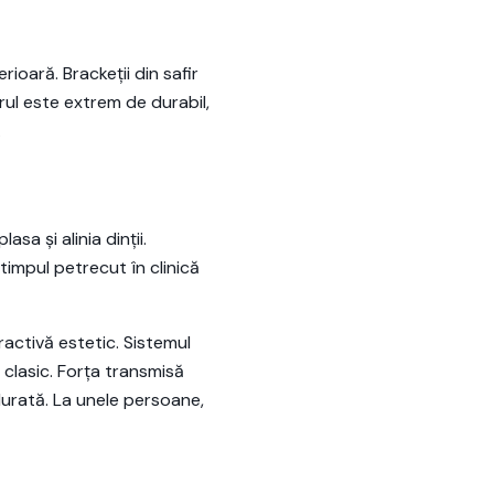
ioară. Brackeții din safir
rul este extrem de durabil,
.
sa și alinia dinții.
impul petrecut în clinică
tractivă estetic. Sistemul
clasic. Forța transmisă
urată. La unele persoane,