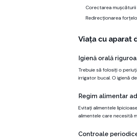
Corectarea mușcăturii
Redirecționarea forțelo
Viața cu aparat d
Igienă orală riguro
Trebuie să folosiți o peri
irrigator bucal. O igienă de
Regim alimentar ad
Evitați alimentele lipicioa
alimentele care necesită mu
Controale periodic