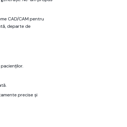
sisteme CAD/CAM pentru
ută, departe de
pacienților.
ată.
tamente precise și