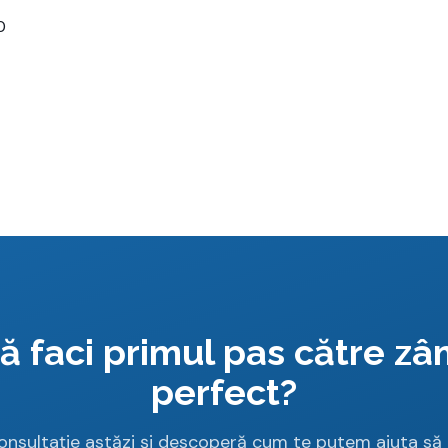
0
ă faci primul pas către z
perfect?
nsultație astăzi și descoperă cum te putem ajuta să 