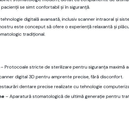
pacienții se simt confortabil și în siguranță.
tehnologie digitală avansată, inclusiv scanner intraoral și 
 nostru este conceput să ofere o experiență relaxantă și plăc
omatologic tradițional.
– Protocoale stricte de sterilizare pentru siguranța maximă a 
anner digital 3D pentru amprente precise, fără disconfort.
staurări dentare precise realizate cu tehnologie computeriz
ne
– Aparatură stomatologică de ultimă generație pentru tra