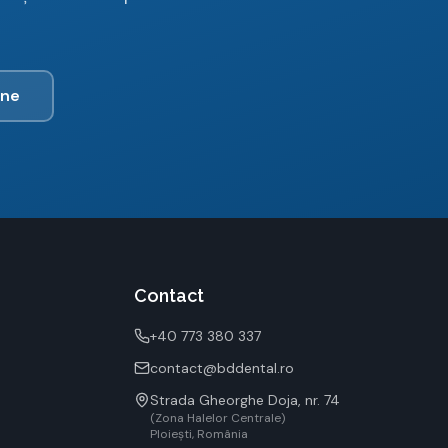
ine
Contact
+40 773 380 337
contact@bddental.ro
Strada Gheorghe Doja, nr. 74
(Zona Halelor Centrale)
Ploiești, România