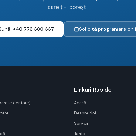
care ți-l dorești.
Sună:
+40 773 380 337
Solicită programare onl
Linkuri Rapide
parate dentare)
Acasă
ntare
Despre Noi
Servicii
ară
Tarife