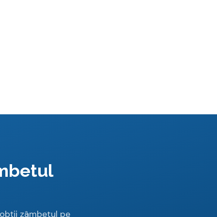
âmbetul
obții zâmbetul pe