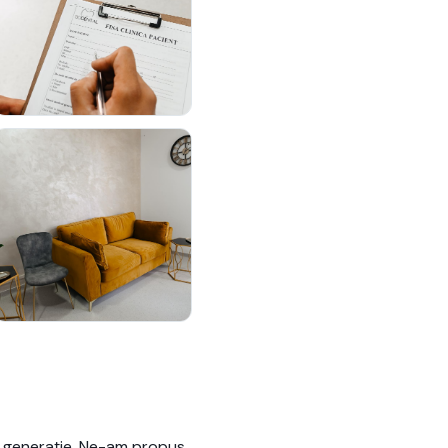
ă generație. Ne-am propus