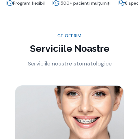
|
|
|
Program flexibil
1500+ pacienți mulțumiți
8 spec
CE OFERIM
Serviciile Noastre
Serviciile noastre stomatologice