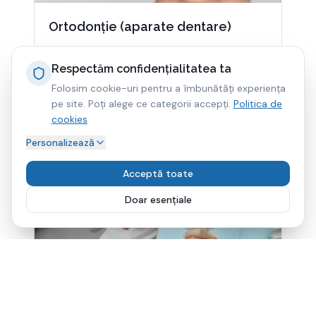
Ortodonție (aparate dentare)
Aparate dentare fixe și mobile pentru copii și
adulți – aliniere perfectă a dinților în Ploiești.
Respectăm confidențialitatea ta
Folosim cookie-uri pentru a îmbunătăți experiența
Află mai mult
pe site. Poți alege ce categorii accepți.
Politica de
cookies
Personalizează
Acceptă toate
Doar esențiale
Sună acum
Implanturi dentare
Implanturi dentare de ultimă generație pentru